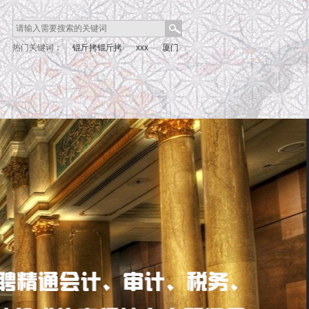
热门关键词：
锟斤拷锟斤拷
xxx
厦门
as
xxx nd 1 1
xxx a d 8 8
观日路
厦门灌口
股权
石狮
晋江厂房
均
辉新村
山水大腕
泉州
光绪元宝