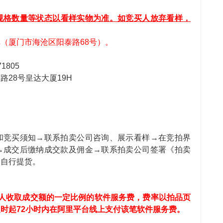
规格数量等状态以看样
实物
为准。如竞买人放弃看样，
（厦门市海沧区阳泰路68号）。
1805
28号皇达大厦19H
和竞买须知→联系拍卖公司咨询、展示看样→在竞拍界
→成交后缴纳成交款及佣金→联系拍卖公司签署《拍卖
→自行提货。
人收取成交额的一定比例的
软件
服务费，费率以拍品页
时起72小时内在阿里平台线上支付该笔
软件
服务费。