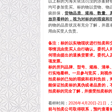
以上标的为海关依法罚没的涉案财
均可参加竞买。标的物以货物、物
疵担保，
货物品质、规格、数量、
放弃看样的，视为对标的的瑕疵和
的物的品质状况有充分了解，并愿
用由买受人负责。
备注：
标的以实物现状进行拍卖和
等情况由竞买人自行确认
。
委托人
何理由提出的退换货要求
。
委托人
项发票。
标的所列品牌、型号、规格、清单
行实地看样。一旦参与竞买，则视
拍卖标的已知的瑕疵和权利负担，
能保证拍卖标的真伪或者品质的，
拍卖标的完全了解，并接受拍卖标
看样时间：
2026年4月20日-21日
，
前与拍卖公司取得联系，预约查看