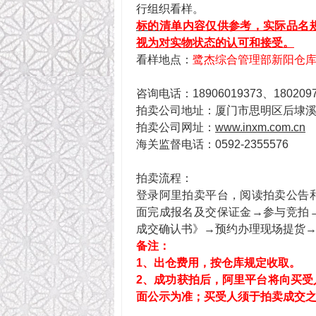
行组织看样。
标的
清单
内容
仅供参考，实际品名
视为对实物状态的认可和接受。
看样地点：
鹭杰综合管理部新阳仓库
咨询电话：18906019373、1802097
拍卖公司地址：厦门市思明区后埭溪路
拍卖公司网址：
www.inxm.com.cn
海关监督电话：0592-2355576
拍卖流程：
登录阿里拍卖平台，阅读拍卖公告
面完成报名及交保证金→参与竞拍
成交确认书》→预约办理现场提货
备注：
1、出仓费用，按仓库规定收取。
2、成功获拍后，阿里平台将向买受
面公示为准
；
买受人须于拍卖成交之