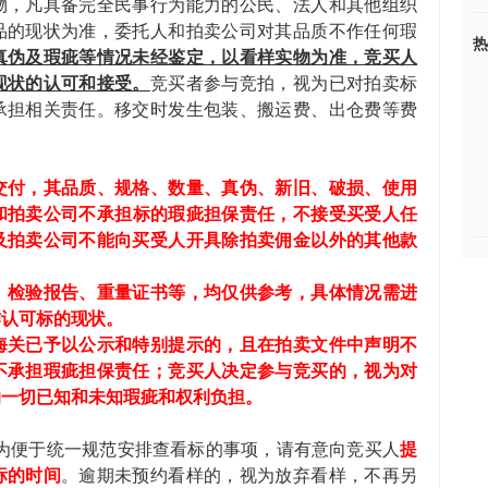
物，凡具备完全民事行为能力的公民、法人和其他组织
品的现状为准，委托人和拍卖公司对其品质不作任何瑕
热
真伪及瑕疵等情况未经鉴定，以看样实物为准，竞买人
现状的认可和接受。
竞买者参与竞拍，视为已对拍卖标
承担相关责任。移交时发生包装、搬运费、出仓费等费
交付，其品质、规格、
数量、真伪、
新旧、破损、使用
和
拍卖
公司
不承担标的瑕疵担保责任，不接受买受人任
及拍卖公司不能向买受人开具除拍卖佣金以外的其他款
、检验报告、重量证书等，均仅供参考，具体情况需进
作认可标的现状。
海关已予以公示和特别提示的，且在拍卖文件中声明不
不承担瑕疵担保责任；竞买人决定参与竞买的，视为对
的一切已知和未知瑕疵和权利负担。
为便于统一规范安排查看标的事项，请有意向竞买人
提
标的时间
。逾期未预约看样的，视为放弃看样，不再另