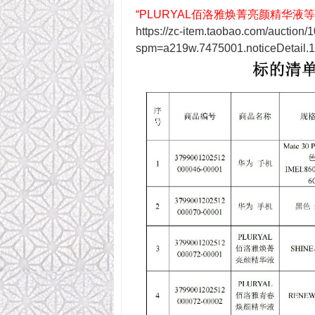
“PLURYAL
佰洛雅焕菁亮颜精华液等
https://zc-item.taobao.com/auctio
spm=a219w.7475001.noticeDetail.