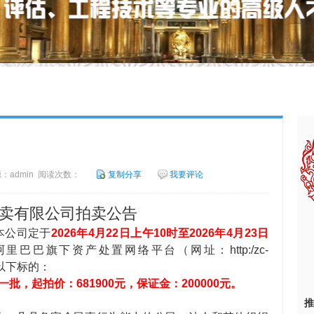
 来源：admin 阅读次数：
复制分享
我要评论
卖有限公司拍卖公告
本公司定于
2026
年
4
月
22
日
上午
10时至
2026
年
4
月
23
日
巴巴旗下资产处置网络平台（网址：http:/zc-
拍卖以下标的：
等一批，
起拍价
：
681900
元，保证金
：
200000
元
。
推