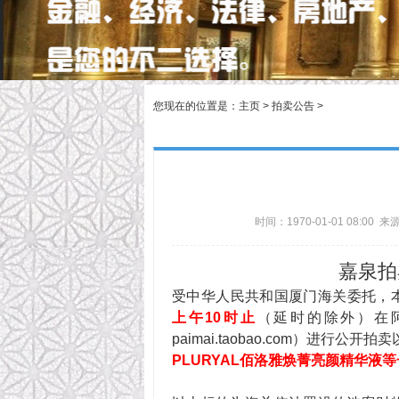
您现在的位置是：
主页
>
拍卖公告
>
时间：1970-01-01 08:00
嘉泉拍
受中华人民共和国厦门海关委托，
上午
10时
止
（延时的除外）在阿里
paimai.taobao.com）进行公开
PLURYAL佰洛雅焕菁亮颜精华液