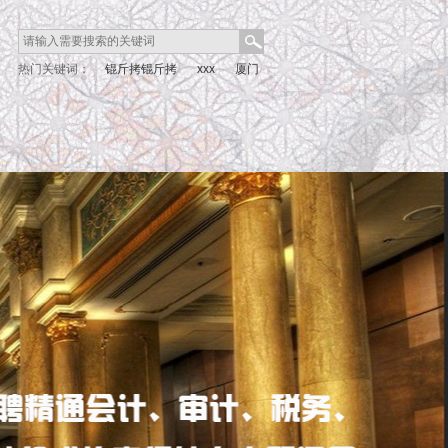
热门关键词：
锟斤拷锟斤拷
xxx
厦门
as
xxx nd 1 1
xxx a d 8 8
观日路
厦门灌口
股权
石狮
晋江厂房
均
辉新村
山水大腕
泉州
光绪元宝